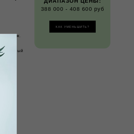
ДИАПАЗОН ЦЕНЫ:
388 000 - 408 600 руб
КАК УМЕНЬШИТЬ?
аль нерж.
дированный
лия)
рпуса)