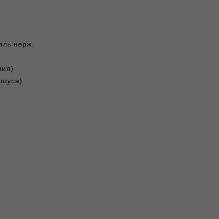
аль нерж.
лия)
рпуса)