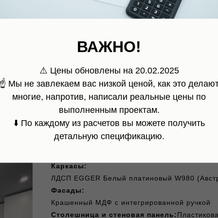
РАСЧЕТ №3
ВАЖНО!
й кухни с антресолями до потолка и с фасадами из гладког
⚠️ Цены обновлены на 20.02.2025
МДФ
☝️ Мы не завлекаем вас низкой ценой, как это делаю
многие, напротив, написали реальные цены по
выполненным проектам.
⬇️ По каждому из расчетов вы можете получить
детальную спецификацию.
Размеры кухни:
3038 х 2550; Высота: 2814 мм
Каркасы:
ЛДСП EGGER Белый платиновый W980 (Авст
Фасады:
Крашенный МДФ с интегрированной ручкой
Столешница и стеновая панель:
Пластиков