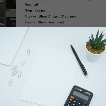
Черный
Фурнитура:
Ящики: Blum Antaro (Австрия)
Петли: Blum (Австрия)
Сушка 2-уровневая в базу 600/16, отделка ст
(Италия)
Бортик прямоугольный Н.15, алюминий ано
(Италия)
Поддон гигиенический в базу под мойку (Ита
Подсветка рабочей зоны (врезанная в дно ко