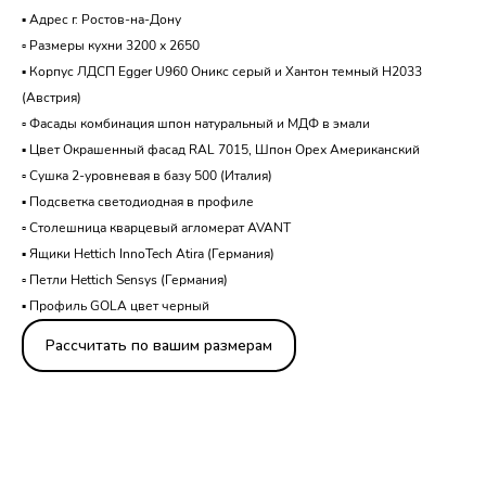
▪️ Адрес г. Ростов-на-Дону
▫️ Размеры кухни 3200 х 2650
▪️ Корпус ЛДСП Egger U960 Оникс серый и Хантон темный H2033
(Австрия)
▫️ Фасады комбинация шпон натуральный и МДФ в эмали
▪️ Цвет Окрашенный фасад RAL 7015, Шпон Орех Американский
▫️ Сушка 2-уровневая в базу 500 (Италия)
▪️ Подсветка светодиодная в профиле
▫️ Столешница кварцевый агломерат AVANT
▪️ Ящики Hettich InnoTech Atira (Германия)
▫️ Петли Hettich Sensys (Германия)
▪️ Профиль GOLA цвет черный
Рассчитать по вашим размерам