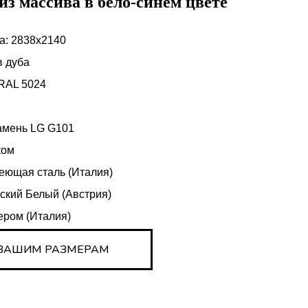
из массива в бело-синем цвете
а: 2838х2140
в дуба
 RAL 5024
амень LG G101
ком
еющая сталь (Италия)
ский Белый (Австрия)
ером (Италия)
 ВАШИМ РАЗМЕРАМ