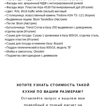
▪️ Фасады низ: крашенный МДФ с интегрированной ручкой
▫️ Фасады верх: Пластик Arpa 4539 Патинированный дуб (Италия)
▪️ Цвет: RAL 9016 traffic white (белый) матовый
▫️ Столешница: искусственный камень Tristone ASH TS -121 (Корея)
▪️ Выдвижные ящики: Blum TandeBox (Австрия)
▫️ Петли: Blum (Австрия)
▪️ Бутылочница: Trend Сетка в базу 200 выдвижная с доводчиком,
отделка хром (Италия)
▫️ Сушка для посуды: Сушка 1-уровневая в базу 800/16, отделка сталь,
поддон пластик (Италия)
▪️ Сушка для посуды в нижнюю базу: Boyard
▫️ Поддон гигиенический в базу 800/16, модель "B"
▪️ Мойка и смеситель: Omoikiri
▫️ Подсветка светодиодная с диммером
ХОТИТЕ УЗНАТЬ СТОИМОСТЬ ТАКОЙ
КУХНИ ПО ВАШИМ РАЗМЕРАМ?
Оставляйте запрос и вышлем вам
подробный и точный расчет на