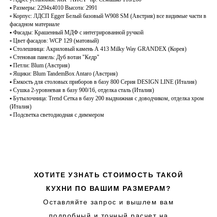
▪️ Размеры: 2294х4010 Высота: 2991
▫️ Корпус: ЛДСП Egger Белый базовый W908 SM (Австрия) все видимые части в
фасадном материале
▪️ Фасады: Крашенный МДФ с интегрированной ручкой
▫️ Цвет фасадов: WCP 129 (матовый)
▪️ Столешница: Акриловый камень А 413 Milky Way GRANDEX (Корея)
▫️ Стеновая панель: Дуб вотан "Кедр"
▪️ Петли: Blum (Австрия)
▫️ Ящики: Blum TandemBox Antaro (Австрия)
▪️ Ёмкость для столовых приборов в базу 800 Серия DESIGN LINE (Италия)
▫️ Сушка 2-уровневая в базу 900/16, отделка сталь (Италия)
▪️ Бутылочница: Trend Сетка в базу 200 выдвижная с доводчиком, отделка хром
(Италия)
▫️ Подсветка светодиодная с диммером
ХОТИТЕ УЗНАТЬ СТОИМОСТЬ ТАКОЙ
КУХНИ ПО ВАШИМ РАЗМЕРАМ?
Оставляйте запрос и вышлем вам
подробный и точный расчет на