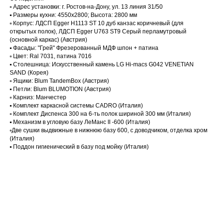
▫️ Адрес установки: г. Ростов-на-Дону, ул. 13 линия 31/50
▪️ Размеры кухни: 4550х2800; Высота: 2800 мм
▫️ Корпус: ЛДСП Egger H1113 ST 10 дуб канзас коричневый (для
открытых полок), ЛДСП Egger U763 ST9 Серый перламутровый
(основной каркас) (Австрия)
▪️ Фасады: "Грей" Фрезерованный МДФ шпон + патина
▫️ Цвет: Ral 7031, патина 7016
▪️ Столешница: Искусственный камень LG Hi-macs G042 VENETIAN
SAND (Корея)
▫️ Ящики: Blum TandemBox (Австрия)
▪️ Петли: Blum BLUMOTION (Австрия)
▫️ Карниз: Манчестер
▪️ Комплект каркасной системы CADRO (Италия)
▫️ Комплект Диспенса 300 на 6-ть полок шириной 300 мм (Италия)
▪️ Механизм в угловую базу ЛеМанс II -600 (Италия)
▫️Две сушки выдвижные в нижнюю базу 600, с доводчиком, отделка хром
(Италия)
▪️ Поддон гигиенический в базу под мойку (Италия)