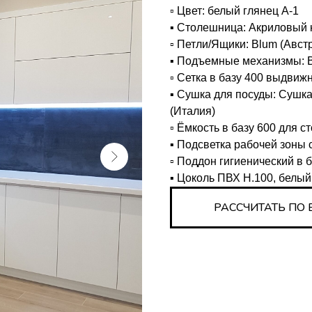
▫️ Цвет: белый глянец А-1
▪️ Столешница: Акриловый к
▫️ Петли/Ящики: Blum (Авст
▪️ Подъемные механизмы: B
▫️ Сетка в базу 400 выдвиж
▪️ Сушка для посуды: Сушк
(Италия)
▫️ Ёмкость в базу 600 для 
▪️ Подсветка рабочей зоны
▫️ Поддон гигиенический в 
▪️ Цоколь ПВХ H.100, белый
РАССЧИТАТЬ ПО