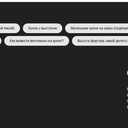
ый Аксай)
Кухни с выступом
Маленькие кухни на заказ (подборк
Как вывести вентканал на кухне?
Высота фартука: какой делать