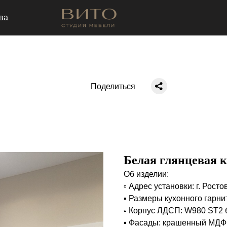
ва
Поделиться
Белая глянцевая 
Об изделии:
▫️ Адрес установки: г. Росто
▪️ Размеры кухонного гарн
▫️ Корпус ЛДСП: W980 ST2
▪️ Фасады: крашенный МДФ