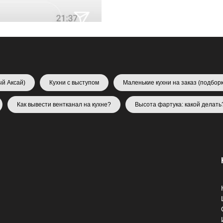
ый Аксай)
Кухни с выступом
Маленькие кухни на заказ (подборк
Как вывести вентканал на кухне?
Высота фартука: какой делать