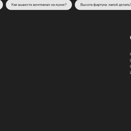
Как вывести вентканал на кухне?
Высота фартука: какой делать