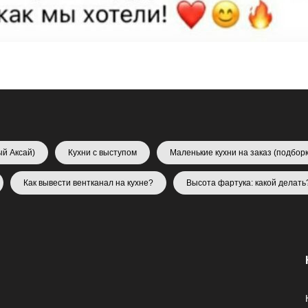
ый Аксай)
Кухни с выступом
Маленькие кухни на заказ (подборк
Как вывести вентканал на кухне?
Высота фартука: какой делать