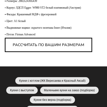
▪️ Размеры: 2882х2430х439
▫️ Корпус ЛДСП Egger: W980 ST2 белый платиновый (Австрия)
▪️ Фасады: Крашенный МДФ с фрезеровкой
▫️ Цвет: А1 белый
▪️ Выдвижные ящики: скрытого монтажа Inner (Италия)
▫️ Петли: Firmax Advanced
РАССЧИТАТЬ ПО ВАШИМ РАЗМЕРАМ
Кухни с котлом (ЖК Вересаева и Красный Аксай)
Кухни с выступом
Маленькие кухни на заказ (подборка)
Кухни без верха (подборка)