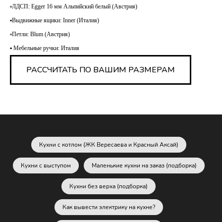
▫️ЛДСП: Egger 16 мм Альпийский белый (Австрия)
▪️Выдвижные ящики: Inner (Италия)
▫️Петли: Blum (Австрия)
▪️ Мебельные ручки: Италия
РАССЧИТАТЬ ПО ВАШИМ РАЗМЕРАМ
Кухни с котлом (ЖК Вересаева и Красный Аксай)
Кухни с выступом
Маленькие кухни на заказ (подборка)
Кухни без верха (подборка)
Как вывести электрику на кухне?